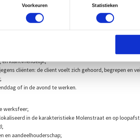
ntenservice en het geven van bekwaam advies.
Voorkeuren
Statistieken
 voorkeur op ZZP basis werkzaam;
neeskunde en het benadrukken van de natuurlijke schoonheid
ebied cosmetische geneeskunde en zelfstandig kunnen func
en klantvriendelijk;
ens cliënten: de client voelt zich gehoord, begrepen en veili
;
nddag of in de avond te werken.
e werksfeer;
okaliseerd in de karakteristieke Molenstraat en op loopafst
d;
en en aandeelhouderschap;