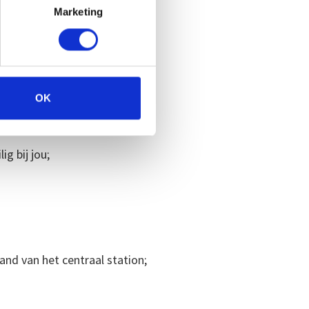
Marketing
 van cliënten;
OK
tioneren;
g bij jou;
and van het centraal station;