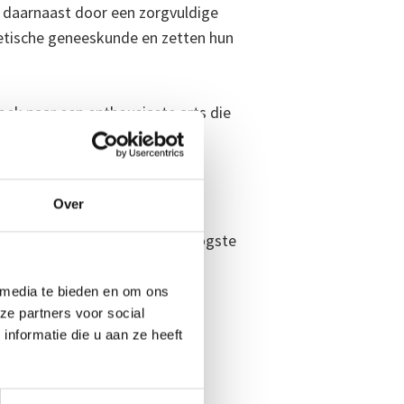
h daarnaast door een zorgvuldige
hetische geneeskunde en zetten hun
oek naar een enthousiaste arts die
Over
de wensen van de cliënt;
ische behandelingen met de hoogste
 media te bieden en om ons
ze partners voor social
tc.);
nformatie die u aan ze heeft