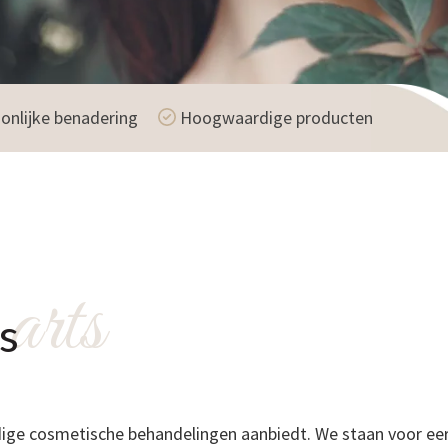
onlijke benadering
Hoogwaardige producten
arts
s
rdige cosmetische behandelingen aanbiedt. We staan voor eer