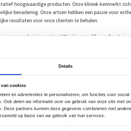
itatief hoogwaardige producten. Onze kliniek kenmerkt zic
nlijke benadering. Onze artsen hebben een passie voor est
ijke resultaten voor onze cliënten te behalen.
n we graag kennis met jou! We zijn namelijk per direct op z
e wil groeien.
Details
 schrijven van een persoonlijke behandelplannen gericht op 
sche behandelingen met injectables. Je verricht de cosmet
gheids- en kwaliteitsstandaarden;
 van cookies
ent en advertenties te personaliseren, om functies voor social
. Ook delen we informatie over uw gebruik van onze site met on
ing (het bijhouden van medische dossiers en documentatie e
e. Deze partners kunnen deze gegevens combineren met andere i
medische protocollen;
erzameld op basis van uw gebruik van hun services.
 voor hygiëne en veiligheid;