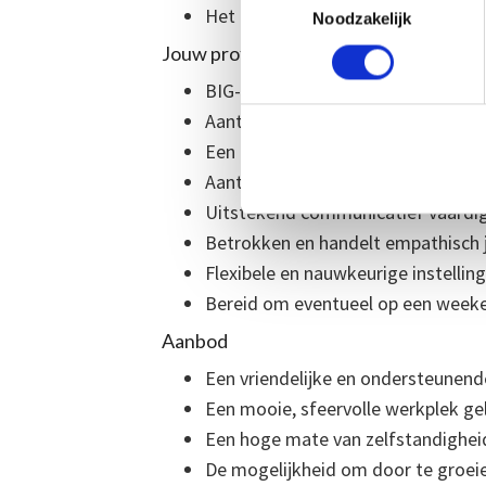
Het bieden van uitzonderlijke kla
Noodzakelijk
Jouw profiel
BIG-geregistreerd (basis)arts bij
Aantal uren in overleg;
Een passie voor de esthetische ge
Aantoonbare ervaring op het vakg
Uitstekend communicatief vaardig 
Betrokken en handelt empathisch jeg
Flexibele en nauwkeurige instelling
Bereid om eventueel op een weeke
Aanbod
Een vriendelijke en ondersteunend
Een mooie, sfeervolle werkplek gel
Een hoge mate van zelfstandighei
De mogelijkheid om door te groei