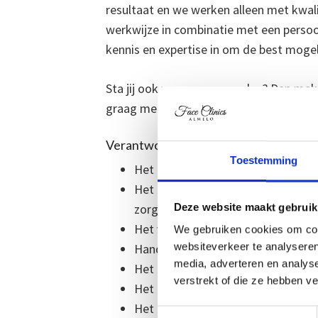
resultaat en we werken alleen met kwal
werkwijze in combinatie met een persoo
kennis en expertise in om de best mogel
Sta jij ook voor onze waarden? Dan make
graag met onze mooie nieuwe kliniek me
Verantwoordelijkheden
Toestemming
Het uitvoeren van consulten en het
Het uitvoeren van diverse cosmeti
zorg en kwaliteit conform de veili
Deze website maakt gebruik
Het verlenen van nazorg;
We gebruiken cookies om cont
websiteverkeer te analyseren
Handelen volgens wet- en regelgev
media, adverteren en analys
Het bestuderen en bijhouden van 
verstrekt of die ze hebben v
Het naleven van de hoogste normen
Het uitschrijven van recepten;
Toestemmingsselectie