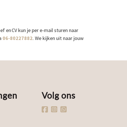
f en CV kun je per e-mail sturen naar
ia
06-80227882
. We kijken uit naar jouw
ngen
Volg ons