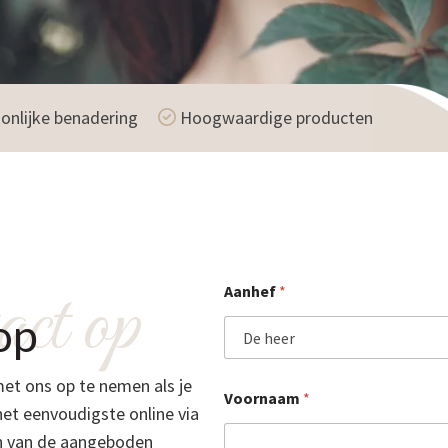
onlijke benadering
Hoogwaardige producten
ct op
Aanhef
*
op
et ons op te nemen als je
Voornaam
*
et eenvoudigste online via
en van de aangeboden