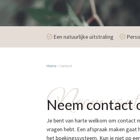
Een natuurlijke uitstraling
Perso
Home
»
Contact
Neem conta
Neem contact 
Je bent van harte welkom om contact m
vragen hebt. Een afspraak maken gaat h
het boekingssysteem. Kun je niet op e