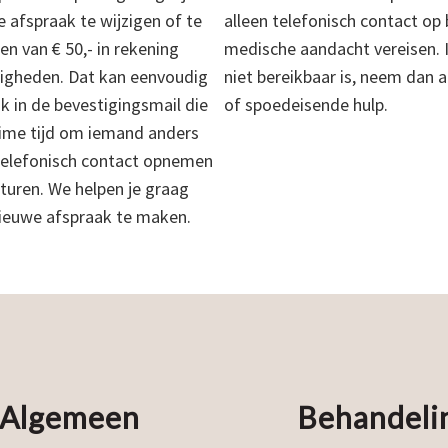
w
e afspraak te wijzigen of te
alleen telefonisch contact op
a
n van € 50,- in rekening
medische aandacht vereisen.
a
r
igheden. Dat kan eenvoudig
niet bereikbaar is, neem dan 
d
k in de bevestigingsmail die
of spoedeisende hulp.
e
n
ruime tijd om iemand anders
*
 telefonisch contact opnemen
turen. We helpen je graag
nieuwe afspraak te maken.
Algemeen
Behandeli