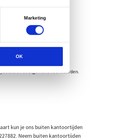
den
Marketing
OK
cybeleid en de algemene voorwaarden.
vaart kun je ons buiten kantoortijden
0227882. Neem buiten kantoortijden