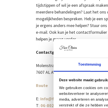
tijdstippen of wil je een afspraak make
meerdere behandelingen? Laat het ons
mogelijkheden bespreken. Heb je een sp
je ergens anders mee helpen? Stuur ons
e-mail. Ook kun je het contactformulier
helpen je graag verder.
Contactgegevens
Bedr
Toestemming
Molenstraat 9
KvK-
7607 AL Almelo
IBAN
BTW-
Deze website maakt gebruik
Route
We gebruiken cookies om cont
websiteverkeer te analyseren
E:
info@faceclinicsalmelo.nl
media, adverteren en analys
T:
06-80227882
verstrekt of die ze hebben v