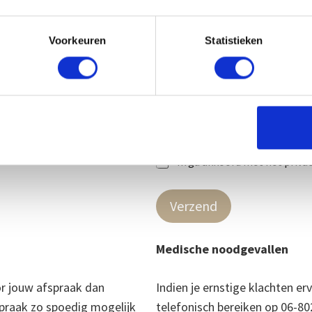
Hoe heb je ons gevonden:
Via familie, vrienden, beken
Voorkeuren
Statistieken
Google
Social media
Kliniekervaringen.nl
Anders
A
Ik ga akkoord met het priva
l
g
e
Verzend
m
e
n
Medische noodgevallen
e
v
o
or jouw afspraak dan
Indien je ernstige klachten er
o
spraak zo spoedig mogelijk
r
telefonisch bereiken op 06-8