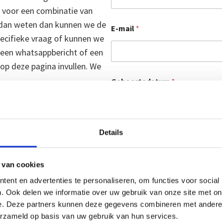
n voor een combinatie van
 dan weten dan kunnen we de
E-mail
*
ecifieke vraag of kunnen we
 een whatsappbericht of een
 op deze pagina invullen. We
Geboortedatum
*
ijfsinformatie
*
Details
nummer: 96720107
Bericht
*
o
: NL51RABO0110643933
n
nr: NL005228210B10
s
 van cookies
ent en advertenties te personaliseren, om functies voor social
. Ook delen we informatie over uw gebruik van onze site met on
e. Deze partners kunnen deze gegevens combineren met andere i
erzameld op basis van uw gebruik van hun services.